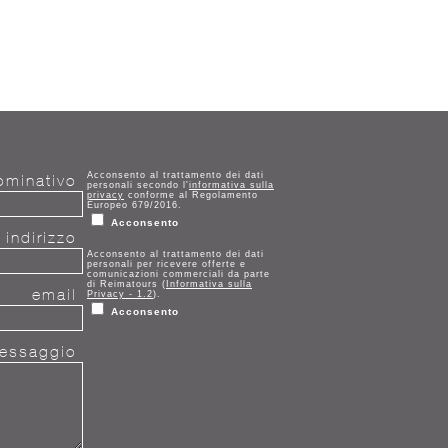
Acconsento al trattamento dei dati
ominativo
personali secondo l'
informativa sulla
privacy
conforme al Regolamento
Europeo 679/2016.
Acconsento
/ indirizzo
Acconsento al trattamento dei dati
personali per ricevere offerte e
comunicazioni commerciali da parte
di Reimatours (
Informativa sulla
email
Privacy - 1.2
).
Acconsento
essaggio