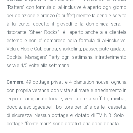
“Rafters” con formula di all-inclusive è aperto ogni giorno
per colazione e pranzo (a buffet) mentre la cena è servita
à la carte, eccetto il giovedì e la dome-nica sera. Il
ristorante “Sheer Rocks” è aperto anche alla clientela
esterna e non e’ compreso nella formula di all-inclusive.
Vela e Hobie Cat, canoa, snorkelling, passeggiate guidate,
Cocktail Managers’ Party ogni settimana, intrattenimento
serale 4/5 volte alla settimana.
Camere
. 49 cottage privati e 4 plantation house, ognuna
con propria veranda con vista sul mare e arredamento in
legno di artigianato locale, ventilatore a soffitto, minibar,
doccia, asciugacapelli, bollitore per te’ e caffe’, cassetta
di sicurezza. Nessun cottage e’ dotato di TV. N.B. Solo i
cottage “fronte mare” sono dotati di aria condizionata.