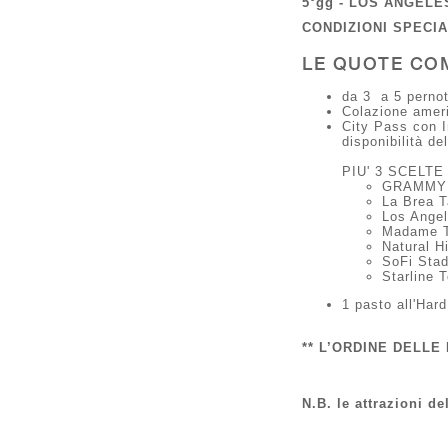
5°gg - LOS ANGELE
CONDIZIONI SPECI
LE QUOTE CO
da 3 a 5 pernot
Colazione amer
City Pass con I
disponibilità de
PIU' 3 SCELTE
GRAMMY
La Brea 
Los Angel
Madame T
Natural H
SoFi Sta
Starline 
1 pasto all'Har
** L’ORDINE DELLE
N.B. le attrazioni d