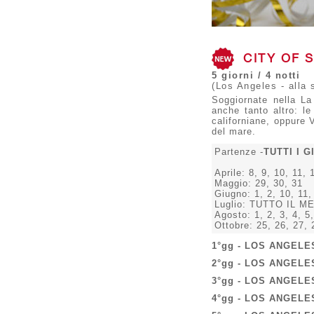
CITY OF ST
5 giorni / 4 notti
(Los Angeles - alla s
Soggiornate nella La
anche tanto altro: l
californiane, oppure 
del mare.
Partenze -
TUTTI I G
Aprile: 8, 9, 10, 11, 
Maggio: 29, 30, 31
Giugno:
1, 2, 10, 11,
Luglio: TUTTO IL M
Agosto:
1, 2, 3, 4, 5
Ottobre:
25, 26, 27, 
1°gg - LOS ANGELE
2°gg - LOS ANGELE
3°gg - LOS ANGELE
4°gg - LOS ANGELE