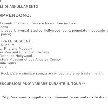
S
ALI DI ANNULLAMENTO
MPRENDONO:
tamenti in albergo, tasse e Resort Fee incluse.
icana.
ngresso Universal Studios Hollywood (verrà prenotato il secondo 
l parco)
 TRA LE SEGUENTI:
 Museum
Tar Pits and Museum
es Zoo and Botanical Gardens
ussauds Hollywood
istory Museum of Los Angeles County
dium Tours
Tours
d Rock Cafè o similare (senza accompagnatore nè trasferimenti).
 ESCURSIONI PUO’ VARIARE DURANTE IL TOUR **
el City Pass sono soggette a cambiamenti a seconda delle dispo