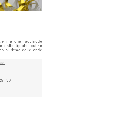
iale ma che racchiude
e dalle tipiche palme
no al ritmo delle onde
ate
:
29, 30