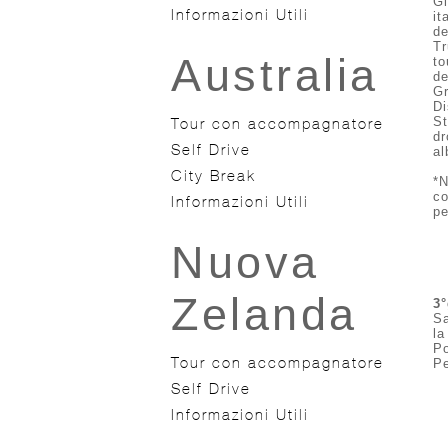
G
Informazioni Utili
it
d
Tr
Australia
to
de
Gr
Di
Tour con accompagnatore
St
dr
Self Drive
al
City Break
*N
co
Informazioni Utili
pe
Nuova
Zelanda
3
Sa
la
Po
Tour con accompagnatore
Pe
Self Drive
Informazioni Utili