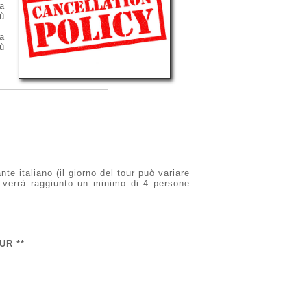
za
ù
za
ù
te italiano (il giorno del tour può variare
n verrà raggiunto un minimo di 4 persone
UR **