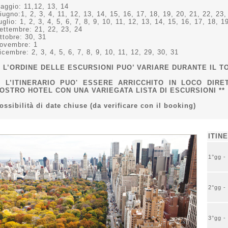
aggio: 11,12, 13, 14
iugno:1, 2, 3, 4, 11, 12, 13, 14, 15, 16, 17, 18, 19, 20, 21, 22, 23,
uglio: 1, 2, 3, 4, 5, 6, 7, 8, 9, 10, 11, 12, 13, 14, 15, 16, 17, 18, 1
ettembre: 21, 22, 23, 24
ttobre: 30, 31
ovembre: 1
icembre: 2, 3, 4, 5, 6, 7, 8, 9, 10, 11, 12, 29, 30, 31
* L’ORDINE DELLE ESCURSIONI PUO’ VARIARE DURANTE IL TO
* L’ITINERARIO PUO' ESSERE ARRICCHITO IN LOCO DIR
OSTRO HOTEL CON UNA VARIEGATA LISTA DI ESCURSIONI **
ossibilità di date chiuse (da verificare con il booking)
ITIN
1°gg 
2°gg 
3°gg 