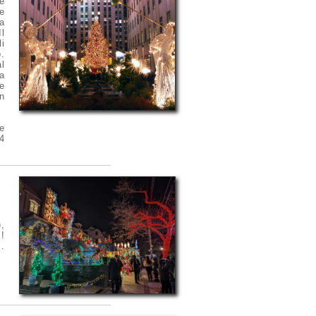
e
se
a
l
li
.
l
la
 e
n
re
4
,
!
.