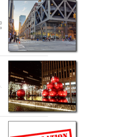
0
io
.