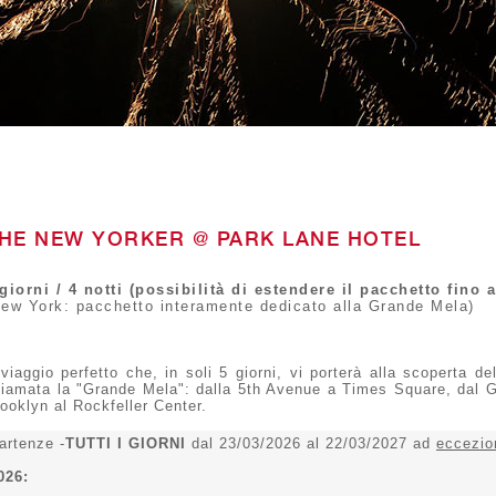
HE NEW YORKER @ PARK LANE HOTEL
giorni / 4 notti (possibilità di estendere il pacchetto fino a
New York: pacchetto interamente dedicato alla Grande Mela)
 viaggio perfetto che, in soli 5 giorni, vi porterà alla scopert
iamata la "Grande Mela": dalla 5th Avenue a Times Square, dal G
ooklyn al Rockfeller Center.
artenze -
TUTTI I GIORNI
dal 23/03/2026 al 22/03/2027 ad
eccezio
026: