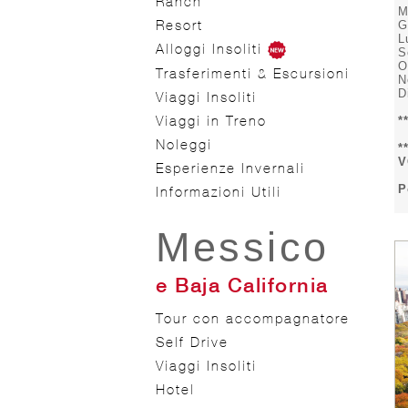
Ranch
M
Resort
G
L
Alloggi Insoliti
S
O
Trasferimenti & Escursioni
N
D
Viaggi Insoliti
Viaggi in Treno
*
Noleggi
*
V
Esperienze Invernali
P
Informazioni Utili
Messico
e Baja California
Tour con accompagnatore
Self Drive
Viaggi Insoliti
Hotel