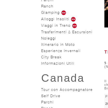
Ranch
Glamping
Alloggi Insoliti
Viaggi in Treno
Trasferimenti & Escursioni
Noleggi
Itinerario in Moto
Esperienze Invernali
T
City Break
Informazioni Utili
5 
(
Canada
Il
ch
Br
Tour con Accompagnatore
Self Drive
P
Parchi
2