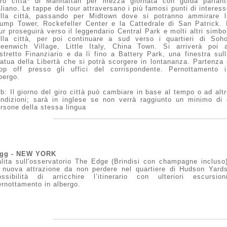
iro città* di Manhattan per mezza giornata con guida parlant
aliano. Le tappe del tour attraversano i più famosi punti di interes
ella città, passando per Midtown dove si potranno ammirare l
ump Tower, Rockefeller Center e la Cattedrale di San Patrick. I
ur proseguirà verso il leggendario Central Park e molti altri simbo
lla città, per poi continuare a sud verso i quartieri di Soho
eenwich Village, Little Italy, China Town. Si arriverà poi a
stretto Finanziario e da lì fino a Battery Park, una finestra sul
atua della Libertà che si potrà scorgere in lontananza. Partenza
op off presso gli uffici del corrispondente. Pernottamento i
bergo.
b: Il giorno del giro città può cambiare in base al tempo o ad alt
ndizioni; sarà in inglese se non verrà raggiunto un minimo di 
rsone della stessa lingua
°gg - NEW YORK
lita sull'osservatorio The Edge (Brindisi con champagne incluso)
 nuova attrazione da non perdere nel quartiere di Hudson Yards
ssibilità di arricchire l’itinerario con ulteriori escursioni
rnottamento in albergo.