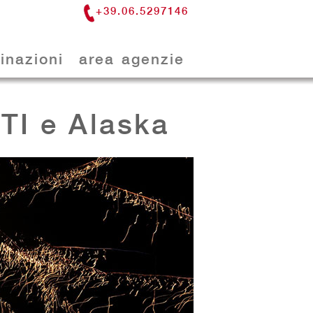
+39.06.5297146
inazioni
area agenzie
TI e Alaska