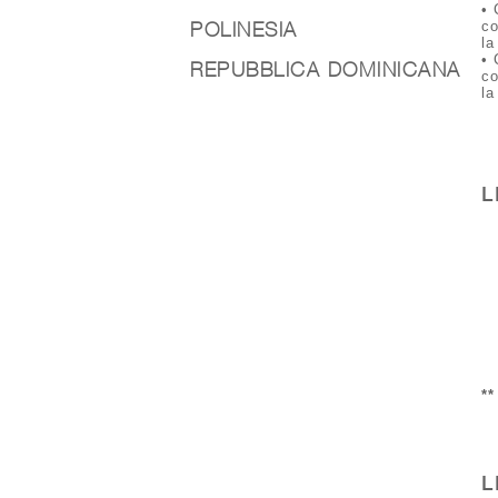
• 
POLINESIA
co
la
• 
REPUBBLICA DOMINICANA
co
la
L
*
L