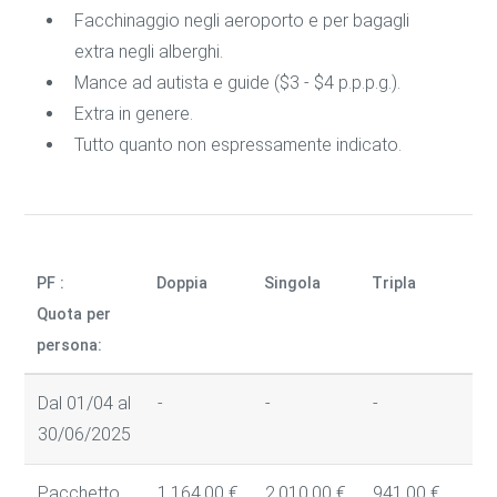
Facchinaggio negli aeroporto e per bagagli
extra negli alberghi.
Mance ad autista e guide ($3 - $4 p.p.p.g.).
Extra in genere.
Tutto quanto non espressamente indicato.
PF :
Doppia
Singola
Tripla
Qu
Quota per
persona:
Dal 01/04 al
-
-
-
-
30/06/2025
Pacchetto
1.164,00 €
2.010,00 €
941,00 €
7